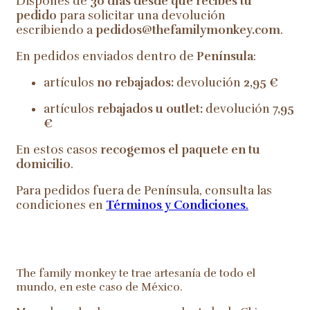
Dispones de
30 días desde que recibes tu
pedido
para solicitar una devolución
escribiendo a
pedidos@thefamilymonkey.com
.
En pedidos enviados dentro de
Península
:
artículos
no rebajados:
devolución
2,95 €
artículos
rebajados u outlet:
devolución
7,95
€
En estos casos
recogemos el paquete en tu
domicilio
.
Para pedidos fuera de Península, consulta las
condiciones en
Términos y Condiciones
.
The family monkey te trae artesanía de todo el
mundo, en este caso de México.