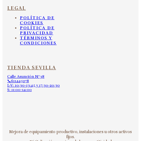
LEGAL
POLÍTICA DE
COOKIES
POLÍTICA DE
PRIVACIDAD
TÉRMINOS Y
CONDICIONES
TIENDA SEVILLA
Calle Asunción Nº38
📞611445278
L-V: 10:30-13:45 y 17:30-20:30
S: 11:00-14:00
Mejora de equipamiento productivo, instalaciones u otros activos
fijos.