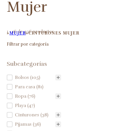
Mujer
1 - 16 de 406 productos
MUJER
CINTURONES MUJER
HOME
Filtrar por categoría
Subcategorías
Subcategorías
Bolsos
(105)
Para casa
(81)
Ropa
(76)
Playa
(47)
Cinturones
(38)
Pijamas
(36)