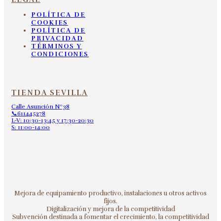
POLÍTICA DE
COOKIES
POLÍTICA DE
PRIVACIDAD
TÉRMINOS Y
CONDICIONES
TIENDA SEVILLA
Calle Asunción Nº38
📞611445278
L-V: 10:30-13:45 y 17:30-20:30
S: 11:00-14:00
Mejora de equipamiento productivo, instalaciones u otros activos
fijos.
Digitalización y mejora de la competitividad
Subvención destinada a fomentar el crecimiento, la competitividad