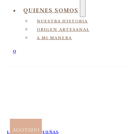
QUIENES SOMOS
NUESTRA HISTORIA
ORIGEN ARTESANAL
A MI MANERA
0
AGOTADO
LIBRETAS
,
PEQUEÑAS