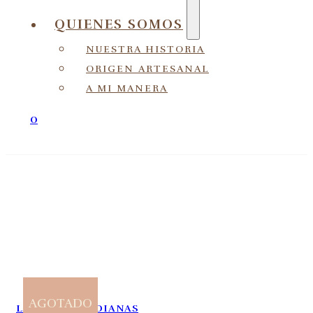
QUIENES SOMOS
NUESTRA HISTORIA
ORIGEN ARTESANAL
A MI MANERA
0
AGOTADO
LIBRETAS
,
MEDIANAS