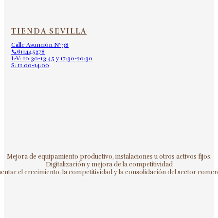
TIENDA SEVILLA
Calle Asunción Nº38
📞611445278
L-V: 10:30-13:45 y 17:30-20:30
S: 11:00-14:00
Mejora de equipamiento productivo, instalaciones u otros activos fijos.
Digitalización y mejora de la competitividad
ntar el crecimiento, la competitividad y la consolidación del sector comerc