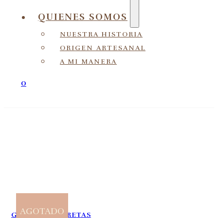
QUIENES SOMOS
NUESTRA HISTORIA
ORIGEN ARTESANAL
A MI MANERA
0
AGOTADO
GRANDES
,
LIBRETAS