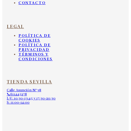
CONTACTO
LEGAL
POLÍTICA DE
COOKIES
POLÍTICA DE
PRIVACIDAD
TÉRMINOS Y
CONDICIONES
TIENDA SEVILLA
Calle Asunción Nº38
📞611445278
L-V: 10:30-13:45 y 17:30-20:30
S: 11:00-14:00