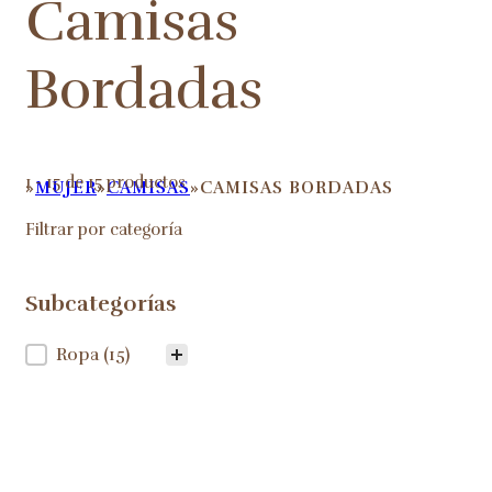
Camisas
Bordadas
1 - 15 de 15 productos
MUJER
CAMISAS
CAMISAS BORDADAS
HOME
Filtrar por categoría
Subcategorías
Subcategorías
Ropa
(15)