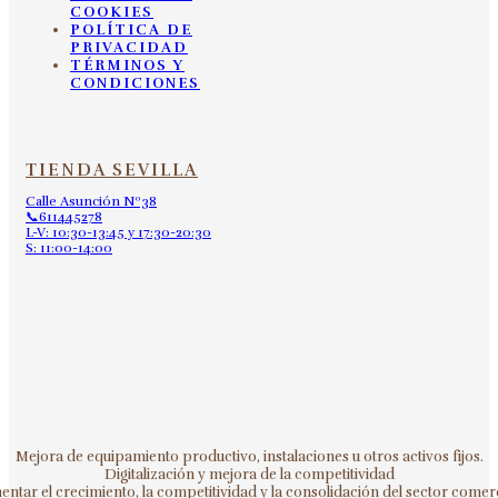
COOKIES
POLÍTICA DE
PRIVACIDAD
TÉRMINOS Y
CONDICIONES
TIENDA SEVILLA
Calle Asunción Nº38
📞611445278
L-V: 10:30-13:45 y 17:30-20:30
S: 11:00-14:00
Mejora de equipamiento productivo, instalaciones u otros activos fijos.
Digitalización y mejora de la competitividad
ntar el crecimiento, la competitividad y la consolidación del sector comerc