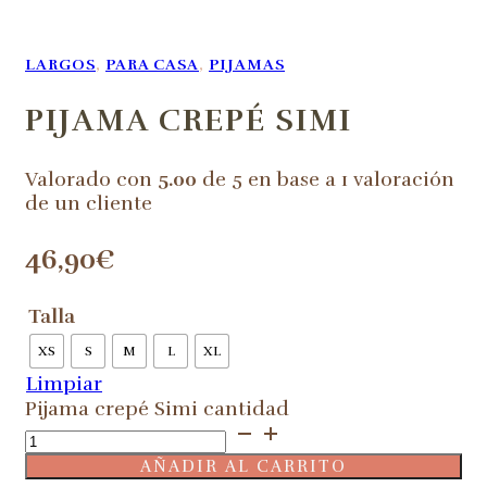
LARGOS
,
PARA CASA
,
PIJAMAS
PIJAMA CREPÉ SIMI
Valorado con
5.00
de 5 en base a
1
valoración
de un cliente
46,90
€
Talla
XS
S
M
L
XL
Limpiar
Pijama crepé Simi cantidad
AÑADIR AL CARRITO