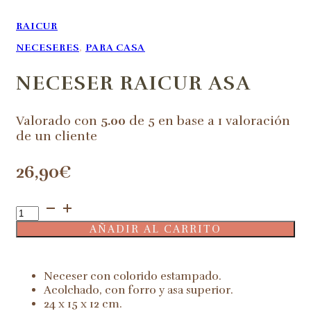
RAICUR
NECESERES
,
PARA CASA
NECESER RAICUR ASA
Valorado con
5.00
de 5 en base a
1
valoración
de un cliente
26,90
€
Neceser
Raicur
AÑADIR AL CARRITO
asa
cantidad
Neceser con colorido estampado.
Acolchado, con forro y asa superior.
24 x 15 x 12 cm.