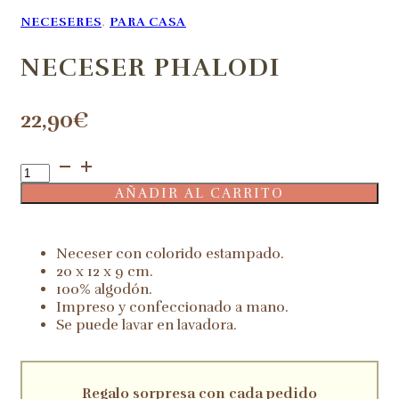
NECESERES
,
PARA CASA
NECESER PHALODI
22,90
€
Neceser
Phalodi
AÑADIR AL CARRITO
cantidad
Neceser con colorido estampado.
20 x 12 x 9 cm.
100% algodón.
Impreso y confeccionado a mano.
Se puede lavar en lavadora.
Regalo sorpresa con cada pedido