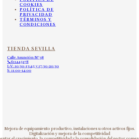
COOKIES
POLÍTICA DE
PRIVACIDAD
TÉRMINOS Y
CONDICIONES
TIENDA SEVILLA
Calle Asunción Nº38
📞611445278
L-V: 10:30-13:45 y 17:30-20:30
S: 11:00-14:00
Mejora de equipamiento productivo, instalaciones u otros activos fijos.
Digitalización y mejora de la competitividad
ntar el crecimiento, la competitividad y la consolidación del sector comerc