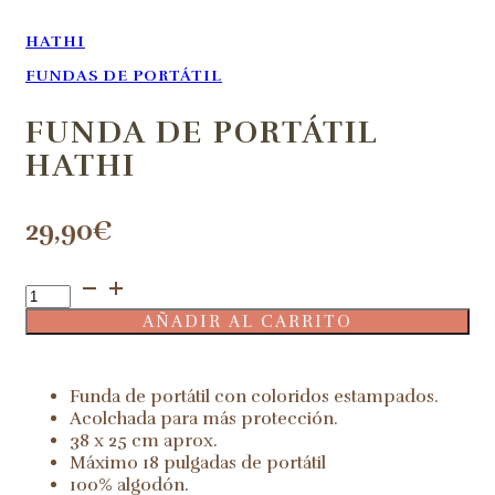
HATHI
FUNDAS DE PORTÁTIL
FUNDA DE PORTÁTIL
HATHI
29,90
€
Funda
de
AÑADIR AL CARRITO
portátil
Hathi
cantidad
Funda de portátil con coloridos estampados.
Acolchada para más protección.
38 x 25 cm aprox.
Máximo 18 pulgadas de portátil
100% algodón.