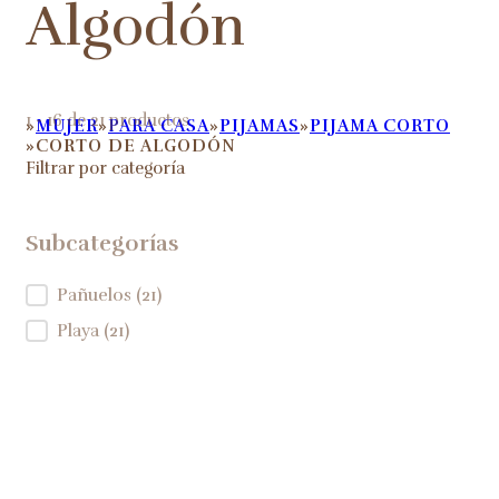
Algodón
1 - 16 de 21 productos
MUJER
PARA CASA
PIJAMAS
PIJAMA CORTO
HOME
CORTO DE ALGODÓN
Filtrar por categoría
Subcategorías
Subcategorías
Pañuelos
(21)
Playa
(21)