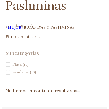
Pashminas
1 - 16 de 16 productos
MUJER
BUFANDAS Y PASHMINAS
HOME
Filtrar por categoría
Subcategorías
Subcategorías
Playa
(16)
Sandalias
(16)
No hemos encontrado resultados...