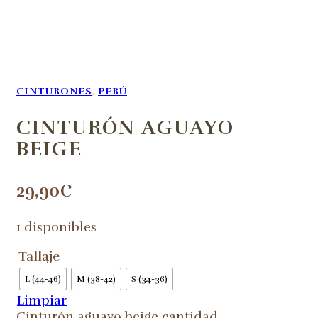
CINTURONES
,
PERÚ
CINTURÓN AGUAYO
BEIGE
29,90
€
1 disponibles
Tallaje
L (44-46)
M (38-42)
S (34-36)
Limpiar
Cinturón aguayo beige cantidad