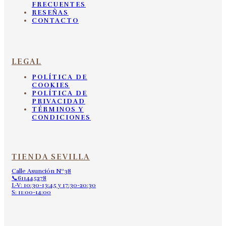
FRECUENTES
RESEÑAS
CONTACTO
LEGAL
POLÍTICA DE
COOKIES
POLÍTICA DE
PRIVACIDAD
TÉRMINOS Y
CONDICIONES
TIENDA SEVILLA
Calle Asunción Nº38
📞611445278
L-V: 10:30-13:45 y 17:30-20:30
S: 11:00-14:00