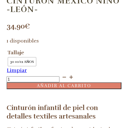
CINTURÓN MÉXICO NIÑO
-LEÓN-
34,90
€
1 disponibles
Tallaje
30 10/12 AÑOS
Limpiar
Cinturón
México
AÑADIR AL CARRITO
niño
-
León-
Cinturón infantil de piel con
cantidad
detalles textiles artesanales