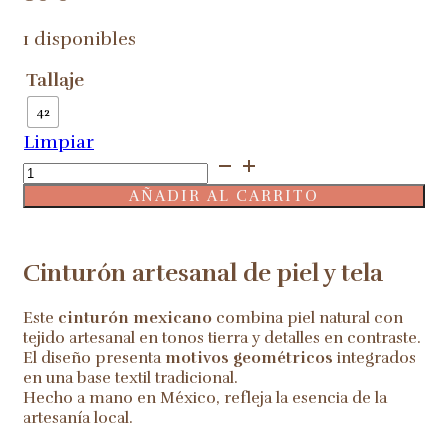
1 disponibles
Tallaje
42
Limpiar
Cinturón
mexicano
AÑADIR AL CARRITO
talla
42
(24)
Cinturón artesanal de piel y tela
cantidad
Este
cinturón mexicano
combina piel natural con
tejido artesanal en tonos tierra y detalles en contraste.
El diseño presenta
motivos geométricos
integrados
en una base textil tradicional.
Hecho a mano en México, refleja la esencia de la
artesanía local.