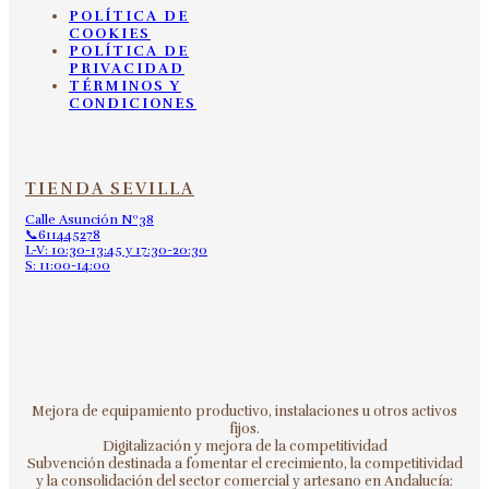
POLÍTICA DE
COOKIES
POLÍTICA DE
PRIVACIDAD
TÉRMINOS Y
CONDICIONES
TIENDA SEVILLA
Calle Asunción Nº38
📞611445278
L-V: 10:30-13:45 y 17:30-20:30
S: 11:00-14:00
Mejora de equipamiento productivo, instalaciones u otros activos
fijos.
Digitalización y mejora de la competitividad
Subvención destinada a fomentar el crecimiento, la competitividad
y la consolidación del sector comercial y artesano en Andalucía: