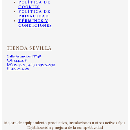
POLÍTICA DE
COOKIES
POLÍTICA DE
PRIVACIDAD
TÉRMINOS Y
CONDICIONES
TIENDA SEVILLA
Calle Asunción Nº38
📞611445278
L-V: 10:30-13:45 y 17:30-20:30
S: 11:00-14:00
Mejora de equipamiento productivo, instalaciones u otros activos fijos.
Digitalización y mejora de la competitividad