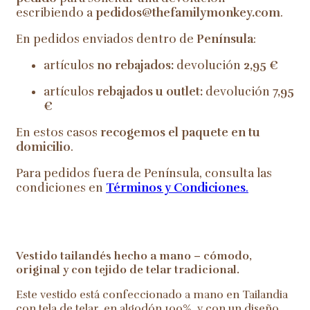
escribiendo a
pedidos@thefamilymonkey.com
.
En pedidos enviados dentro de
Península
:
artículos
no rebajados:
devolución
2,95 €
artículos
rebajados u outlet:
devolución
7,95
€
En estos casos
recogemos el paquete en tu
domicilio
.
Para pedidos fuera de Península, consulta las
condiciones en
Términos y Condiciones
.
Vestido tailandés hecho a mano – cómodo,
original y con tejido de telar tradicional.
Este vestido está confeccionado a mano en Tailandia
con tela de telar, en algodón 100%, y con un diseño