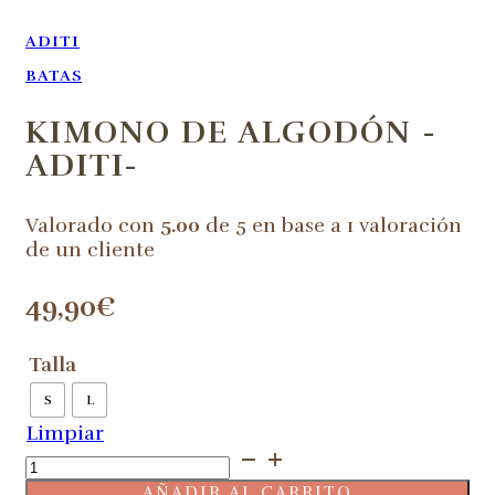
ADITI
BATAS
KIMONO DE ALGODÓN -
ADITI-
Valorado con
5.00
de 5 en base a
1
valoración
de un cliente
49,90
€
Talla
S
L
Limpiar
Kimono
de
AÑADIR AL CARRITO