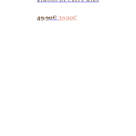
KIMONO DE CREPÉ MIRA
49,90
€
39,90
€