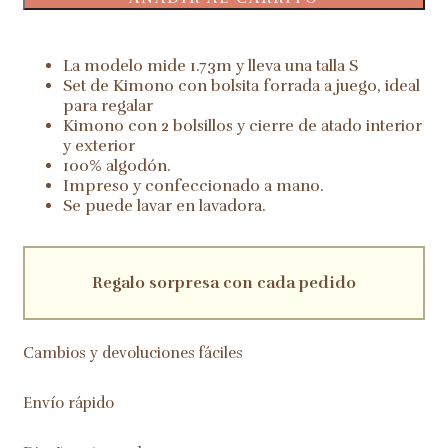
algodón
-
Aditi-
La modelo mide 1.73m y lleva una talla S
cantidad
Set de Kimono con bolsita forrada a juego, ideal
para regalar
Kimono con 2 bolsillos y cierre de atado interior
y exterior
100% algodón.
Impreso y confeccionado a mano.
Se puede lavar en lavadora.
Regalo sorpresa con cada pedido
Cambios y devoluciones fáciles
Envío rápido