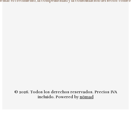
ntar el crecimiento, la competitividad y la consolidación del sector comerc
© 2026. Todos los derechos reservados. Precios IVA
incluido. Powered by
nömad