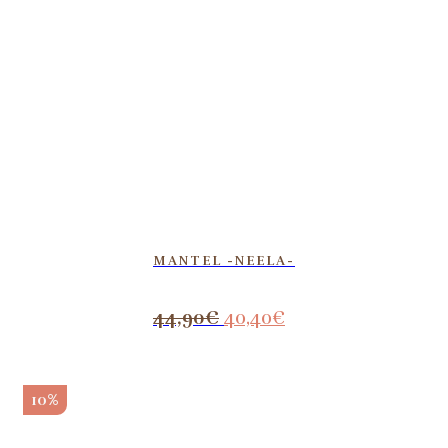
MANTEL -NEELA-
44,90
€
40,40
€
10%