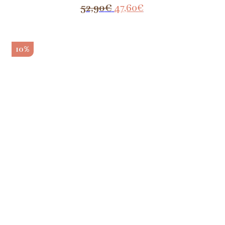
52,90
€
47,60
€
10%