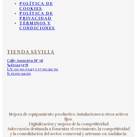
POLÍTICA DE
COOKIES
POLÍTICA DE
PRIVACIDAD
TÉRMINOS Y
CONDICIONES
TIENDA SEVILLA
Calle Asunción Nº38
📞611445278
L-V: 10:30-13:45 y 17:30-20:30
S: 11:00-14:00
Mejora de equipamiento productivo, instalaciones u otros activos
fijos.
Digitalización y mejora de la competitividad
Subvención destinada a fomentar el crecimiento, la competitividad
y la consolidación del sector comercial y artesano en Andalucía: