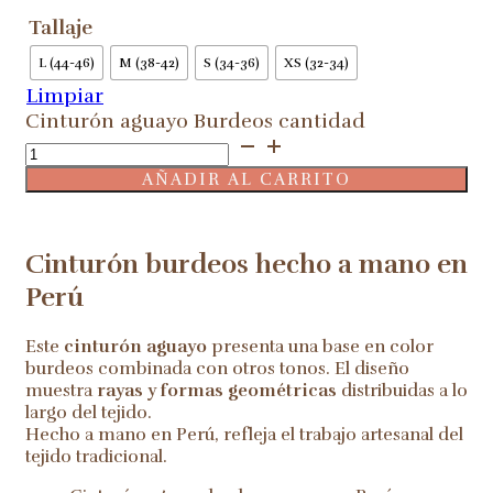
Tallaje
L (44-46)
M (38-42)
S (34-36)
XS (32-34)
Limpiar
Cinturón aguayo Burdeos cantidad
AÑADIR AL CARRITO
Cinturón burdeos hecho a mano en
Perú
Este
cinturón aguayo
presenta una base en color
burdeos combinada con otros tonos. El diseño
muestra
rayas y formas geométricas
distribuidas a lo
largo del tejido.
Hecho a mano en Perú, refleja el trabajo artesanal del
tejido tradicional.