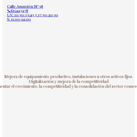
Calle Asunción Nº38
📞611445278
L-V: 10:30-13:45 y 17:30-20:30
S: 11:00-14:00
Mejora de equipamiento productivo, instalaciones u otros activos fijos.
Digitalización y mejora de la competitividad
ntar el crecimiento, la competitividad y la consolidación del sector comerc