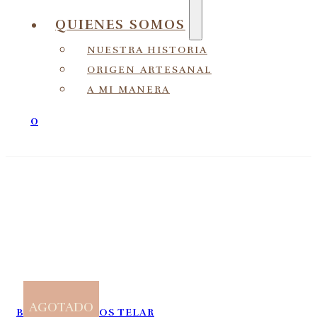
QUIENES SOMOS
NUESTRA HISTORIA
ORIGEN ARTESANAL
A MI MANERA
0
AGOTADO
BOLSOS
,
BOLSOS TELAR