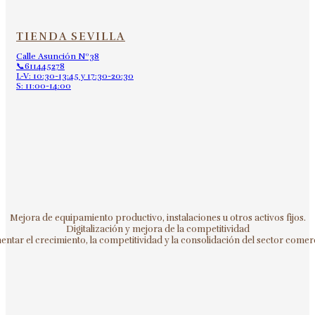
TIENDA SEVILLA
Calle Asunción Nº38
📞611445278
L-V: 10:30-13:45 y 17:30-20:30
S: 11:00-14:00
Mejora de equipamiento productivo, instalaciones u otros activos fijos.
Digitalización y mejora de la competitividad
ntar el crecimiento, la competitividad y la consolidación del sector comerc