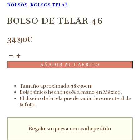
BOLSOS
,
BOLSOS TELAR
BOLSO DE TELAR 46
34,90
€
Bolso
de
AÑADIR AL CARRITO
telar
46
cantidad
Tamaño aproximado 38x30cm
Bolso único hecho 100% a mano en México.
El diseño de la tela puede variar levemente al de
la foto.
Regalo sorpresa con cada pedido