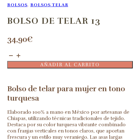
BOLSOS
,
BOLSOS TELAR
BOLSO DE TELAR 13
34,90
€
Bolso
de
AÑADIR AL CARRITO
telar
13
cantidad
Bolso de telar para mujer en tono
turquesa
Elaborado 100% a mano en México por artesanas de
Chiapas, utilizando técnicas tradicionales de tejido.
Destaca por su color turquesa vibrante combinado
con franjas verticales en tonos claros, que aportan
frescura y un estilo muy veraniego. Las asas largas