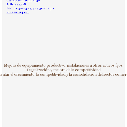
Calle Asunción Nº38
📞611445278
L-V: 10:30-13:45 y 17:30-20:30
S: 11:00-14:00
Mejora de equipamiento productivo, instalaciones u otros activos fijos.
Digitalización y mejora de la competitividad
ntar el crecimiento, la competitividad y la consolidación del sector comerc