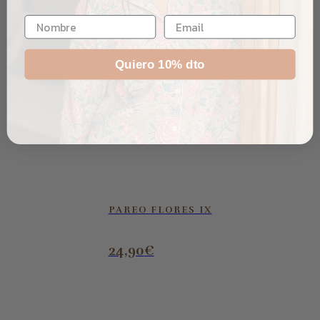
Quiero 10% dto
PAREO FLORES IX
24,90
€