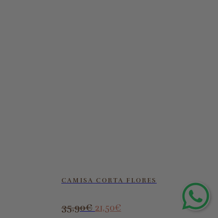
CAMISA CORTA FLORES
El
El
35,90
€
21,50
€